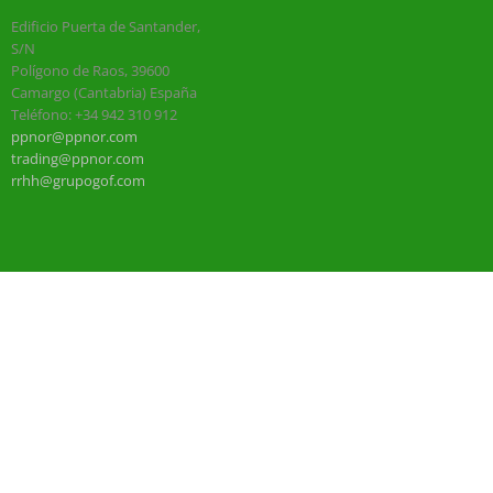
Edificio Puerta de Santander,
S/N
Polígono de Raos, 39600
Camargo (Cantabria) España
Teléfono: +34 942 310 912
ppnor@ppnor.com
trading@ppnor.com
rrhh@grupogof.com