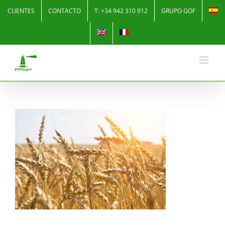
Skip
CLIENTES
CONTACTO
T: +34 942 310 912
GRUPO GOF
to
content