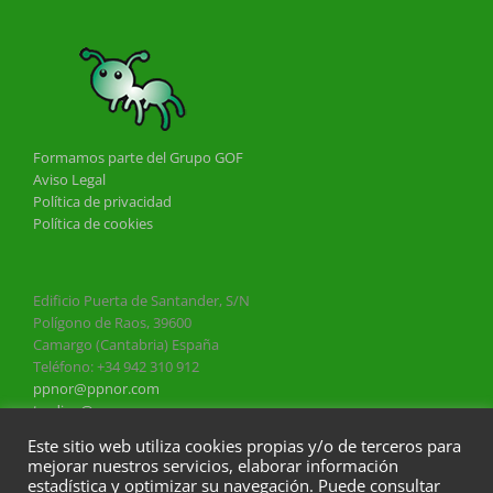
Formamos parte del Grupo GOF
Aviso Legal
Política de privacidad
Política de cookies
Edificio Puerta de Santander, S/N
Polígono de Raos, 39600
Camargo (Cantabria) España
Teléfono: +34 942 310 912
ppnor@ppnor.com
trading@ppnor.com
rrhh@grupogof.com
Este sitio web utiliza cookies propias y/o de terceros para
mejorar nuestros servicios, elaborar información
estadística y optimizar su navegación. Puede consultar