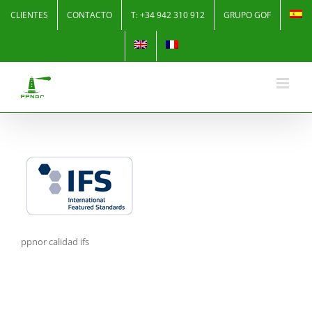
Skip
CLIENTES
CONTACTO
T: +34 942 310 912
GRUPO GOF
to
content
ppnor calidad ifs