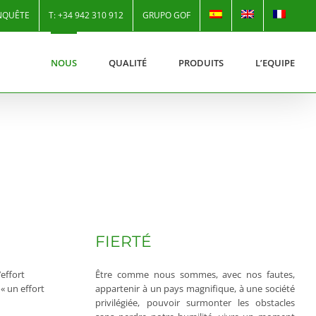
NQUÊTE
T: +34 942 310 912
GRUPO GOF
NOUS
QUALITÉ
PRODUITS
L’EQUIPE
FIERTÉ
effort
Être comme nous sommes, avec nos fautes,
« un effort
appartenir à un pays magnifique, à une société
privilégiée, pouvoir surmonter les obstacles